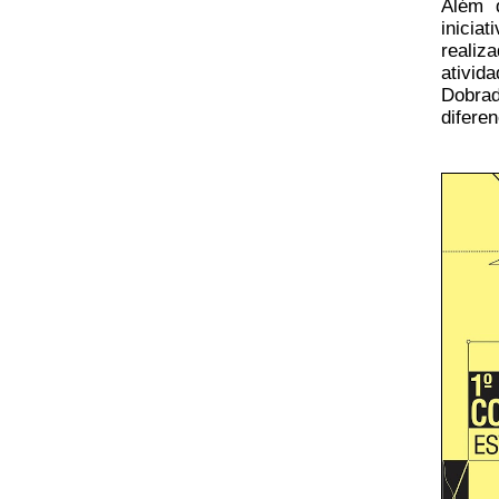
Além 
inicia
realiz
ativid
Dobrad
difere