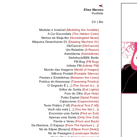
Elias Maroso
Portfolio
CV
|
Bio
Modelar o Invisível
(Modeling the Invisible)
A Cor Escondida
(The Hidden Color)
Ninhos de Beija-flor
(Hummingbird Nests)
Máquina Desenhante 01
(Drawing Machine 01)
Ok/Cancel
(Ok/Cancel)
Um Relatório
(A Report)
Astroblema
(Astrobleme)
Siebdruck/BBK Berlin
FM Bug
(FM Bug)
Infinito FM
(Infinite FM)
Mundo das Imagens
(World of Images)
Silêncio Portátil
(Portable Silence)
Frestas e Entrelinhas
(Between the Lines)
Poética do Atravessar
(Traversing Poetics)
O Segredo É [...]
(The Secret Is [...])
Grifos de Saída
(Exit Lights)
Furo do Olho
(Eye Hole)
Pulso Espiral
(Spiral Pulse)
Criptocromo
(Cryptochrome)
Texto Prático [*.ttf]
(Practical Text [*.ttf])
Você não está [...]
(You Are Not [...])
Encontrar uma Saída
(Find an Exit)
Apenas uma Saída
(Only One Exit)
Frente e Verso
(Front and Back)
Da Abertura, O Espaço
(From The Aperture [...])
Nó de Elipse [Buraco]
(Ellipse Knot [Hole])
Nó de Paisagem
(Landscape Node)