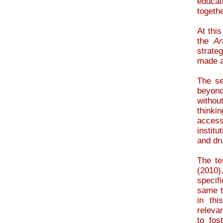
educat
togethe
At this
the
Ar
strate
made an
The s
beyond
withou
thinki
access
institu
and dr
The t
(2010)
specif
same t
in thi
releva
to fos