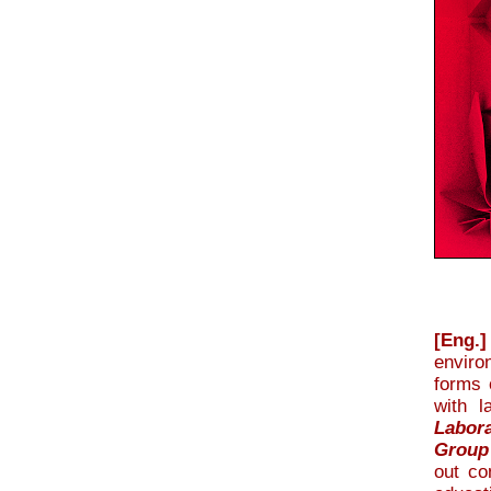
[Eng.]
enviro
forms 
with l
Labor
Group
out co