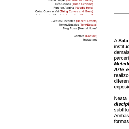
Cisma Daqui!
(Schism From Here!)
Três Cismas
(Three Schisms)
Furo de Agulha
(Needle Hole)
Coisa Curva e Vai
(Thing Curves and Goes)
Intervenção #4 e +
(Intervention #4 and +)
Múltiplo Sem Título
(Untitled Multiple)
Eventos Recentes
(Recent Events)
Entulho e Permanência
(Rubble and Permanence)
Textos/Ensaios
(Text/Essays)
Sala Dobradiça
(Folding Room)
Blog Posts [Mental Notes]
Múltiplo Sala D.
(FR Multiple)
Módulo SD
(FR Module)
Contato
(Contact)
Objeto SD 0.5
(FR 0.5 Object)
A
Sala
Instagram/
Espaço Suporte
(Support Space)
Espaço Recombinante
(Recombinant Space)
instit
Indisciplina/Copesquisa
(Indiscipline/Co-research)
demais
parcer
Meted
Arte 
realiz
difere
exposi
Nesta
discip
subtít
Ambas 
formas