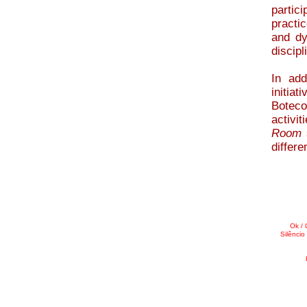
partic
practi
and dy
discipl
In add
initiat
Boteco
activi
Room
s
differe
Ok / 
Silêncio